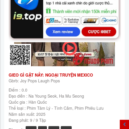
GIEO GÌ GẶT NẤY: NGOẠI TRUYỆN MEXICO
Gbrb: Joy Pops Laugh Pops
Điểm : 0.0
Đạo diễn :
Na Young Seok
,
Ha Mu Seong
Quốc gia :
Hàn Quốc
Thể loại :
Phim Tâm Lý - Tình Cảm
,
Phim Phiêu Lưu
Năm sản xuất:
2025
Đang phát: 9 / 9 Tập